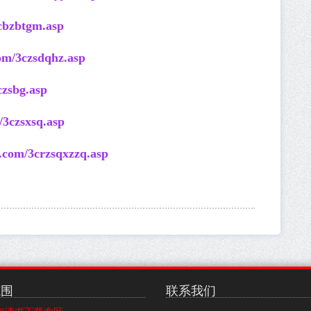
cbzbtgm.asp
om/3czsdqhz.asp
czsbg.asp
/3czsxsq.asp
.com/3crzsqxzzq.asp
范围
联系我们