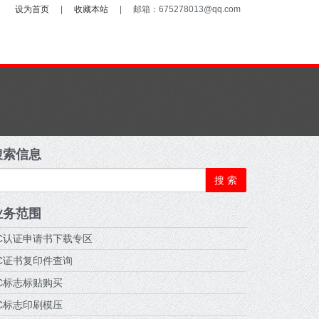
设为首页
|
收藏本站
|
邮箱：675278013@qq.com
搜索信息
搜 索
业务范围
C认证申请书下载专区
C证书复印件查询
C标志标贴购买
C标志印刷模压